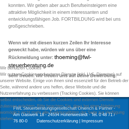
konnten. Wir geben aber auch Berufseinsteigern eine
attraktive Möglichkeit in einem interessanten und
entwicklungsfähigen Job. FORTBILDUNG wird bei uns
großgeschrieben.
Wenn wir mit diesen kurzen Zeilen Ihr Interesse
geweckt habe, würden wir uns über eine
thoeming@fwl-
Rückmeldung unter:
steuerberatung.de
Wir benutzen Cookies
Wir nutzen Cookies und externe Dienste (inkl. U.S. Diensten) auf
sehr freuen. Wir freuen uns auf deine Bewerbung.
unserer Website. Einige von ihnen sind essenziell für den Betrieb der
Seite, während andere uns helfen, diese Website und die
Nutzererfahrung zu verbessern (Tracking Cookies). Sie können
selbst entscheiden, ob Sie die Cookies und externen Dienste
zulassen möchten. Bitte beachten Sie, dass bei einer Ablehnung
FWL Steuerberatungsgesellschaft Ohlerich & Partner -
womöglich nicht mehr alle Funktionalitäten der Seite zur Verfügung
Am Gaswerk 18 - 24594 Hohenwestedt
-
Tel. 0 48 71 /
stehen.
76 80-0
Datenschutzerklärung
|
Impressum
Akzeptieren
Ablehnen