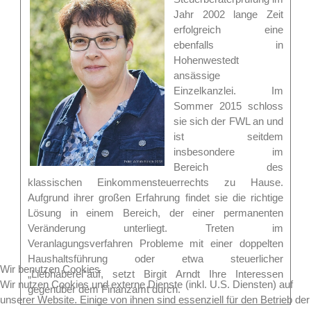
Jahr 2002 lange Zeit
erfolgreich eine
ebenfalls in
Hohenwestedt
ansässige
Einzelkanzlei. Im
Sommer 2015 schloss
sie sich der FWL an und
ist seitdem
insbesondere im
Bereich des
klassischen Einkommensteuerrechts zu Hause.
Aufgrund ihrer großen Erfahrung findet sie die richtige
Lösung in einem Bereich, der einer permanenten
Veränderung unterliegt. Treten im
Veranlagungsverfahren Probleme mit einer doppelten
Haushaltsführung oder etwa steuerlicher
Wir benutzen Cookies
„Liebhaberei“auf, setzt Birgit Arndt Ihre Interessen
Wir nutzen Cookies und externe Dienste (inkl. U.S. Diensten) auf
gegenüber dem Finanzamt durch.
unserer Website. Einige von ihnen sind essenziell für den Betrieb der