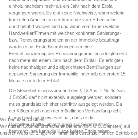
einholt, nachdem mehr als ein Jahr nach dem Erbfall
vergangen waren. Es gibt keine Nachweise, wann welche
konkreten Arbeiten an der Immobilie vom Erben selbst
durchgeführt worden sind und wann vom Erben welche
Handwerker/Firmen mit welchen konkreten Sanierungs-
bzw. Renovierungsarbeiten an der Immobilie beauftragt
worden sind. Erste Bemühungen um eine
Fremdfinanzierung der Renovierungsarbeiten erfolgten erst
nach mehr als einem Jahr nach dem Erbfall. Es erfolgten
keine nachhaltigen und zielgerichteten Bemühungen zur
geplanten Sanierung der Immobilie innerhalb der ersten 15
Monate nach dem Erbfall.
Die Steuerbefreiungsvorschrift des § 13 Abs. 1 Nr. 4c Satz
1 ErbStG darf nicht extensiv ausgelegt werden, sondern
muss grundsätzlich eher restriktiv ausgelegt werden. Da
der Kläger auch nach der mündlichen Verhandlung nicht
hinreichend nachgewiesen hat, dass er die
Wir benutzen Cookies
Doppelhaushälfte „unverzüglich zur Selbstnutzung
Wir nutzen Cookies und externe Dienste (inkl. U.S. Diensten) auf
bestimmt“ hat, kann die Klage keinen Erfolg haben.
unserer Website. Einige von ihnen sind essenziell für den Betrieb der