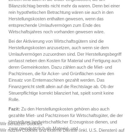
Bilanzstichtag bereits nicht mehr da waren. Denn bei einer
rein hypothetischen Betrachtung wären sie auch in den
Herstellungskosten enthalten gewesen, wenn das
entsprechende Umlaufvermögen zum Ende des
Wirtschaftsjahres noch vorhanden gewesen wäre.
Bei der Aktivierung von Wirtschaftsgütern sind die
Herstellungskosten anzusetzen, auch wenn sie dem
Umlaufvermögen zuzuordnen sind. Der Herstellungsbegriff
umfasst neben den Kosten für Material und Fertigung auch
deren Gemeinkosten. Dazu zählen auch die Miet- und
Pachtzinsen, die für Acker- und Grünflächen sowie den
Einsatz von Erntemaschinen gezahlt werden. Das
Finanzgericht stellt allein auf die Rechtslage ab. Ob der
Steuerpflichtige korrekt bilanziert hat, spielt somit keine
Rolle.
Fazit:
Zu den Herstellungskosten gehören also auch
gezahlte Miet- und Pachtzinsen für Wirtschaftsgüter, die der
Herstellung landwirtschaftlicher Erzeugnisse dienen, und
Wir benutzen Cookies
zwar grundsätzlich als Material- und
Wir nutzen Cookies und externe Dienste (inkl. U.S. Diensten) auf